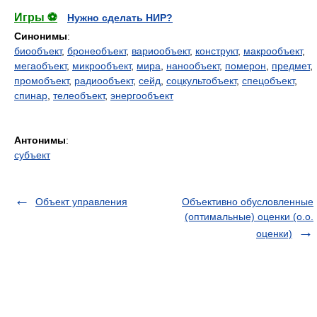
Игры ⚽
Нужно сделать НИР?
Синонимы
:
биообъект
,
бронеобъект
,
вариообъект
,
конструкт
,
макрообъект
,
мегаобъект
,
микрообъект
,
мира
,
нанообъект
,
померон
,
предмет
,
промобъект
,
радиообъект
,
сейд
,
соцкультобъект
,
спецобъект
,
спинар
,
телеобъект
,
энергообъект
Антонимы
:
субъект
Объект управления
Объективно обусловленные
(оптимальные) оценки (о.о.
оценки)