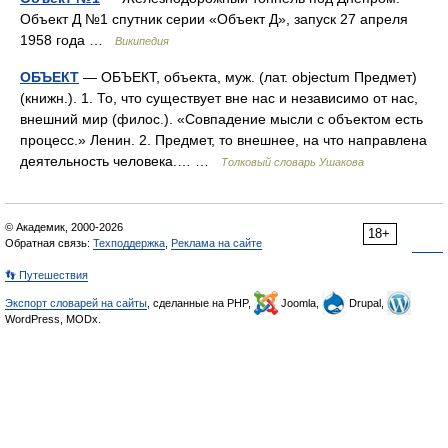
Объект Д №1 спутник серии «Объект Д», запуск 27 апреля
1958 года …
Википедия
ОБЪЕКТ
— ОБЪЕКТ, объекта, муж. (лат. objectum Предмет)
(книжн.). 1. То, что существует вне нас и независимо от нас,
внешний мир (филос.). «Совпадение мысли с объектом есть
процесс.» Ленин. 2. Предмет, то внешнее, на что направлена
деятельность человека.… …
Толковый словарь Ушакова
© Академик, 2000-2026
18+
Обратная связь:
Техподдержка
,
Реклама на сайте
👣 Путешествия
Экспорт словарей на сайты
, сделанные на PHP,
Joomla,
Drupal,
WordPress, MODx.